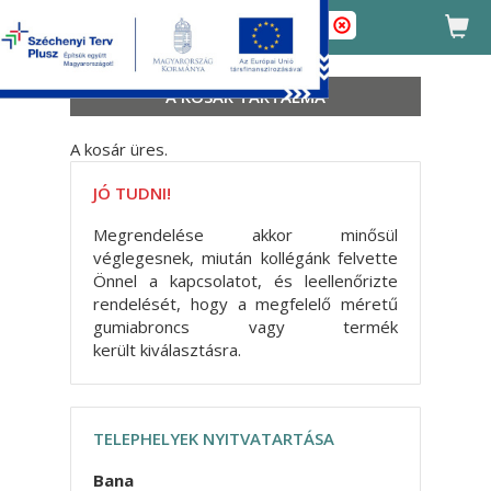
A KOSÁR TARTALMA
A kosár üres.
JÓ TUDNI!
Megrendelése akkor minősül
véglegesnek, miután kollégánk felvette
Önnel a kapcsolatot, és leellenőrizte
rendelését, hogy a megfelelő méretű
gumiabroncs vagy termék
került kiválasztásra.
TELEPHELYEK NYITVATARTÁSA
Bana