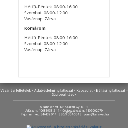
Hétfő-Péntek: 08:00-16:00
Szombat: 08:00-12:00
Vasárnap: Zárva
Komárom
Hétfő-Péntek: 08:00-16:00
Szombat: 08:00-12:00
Vasárnap: Zárva
•
•
•
•
Vásárlási feltételek
Adatvédelmi nyilatkozat
Kapcsolat
Elállási nyilatkozat
Süti beállítások
© Banaker Kft. Dr. Szakáll Gy. u. 15
Adószám: 10685938-2-11 • Cégjegyzékszám: 1109002079
Hívjon minket: 34/468 014 || 20/9 354-064 ||
gumi@banaker.hu